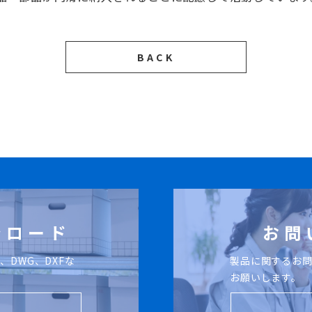
BACK
ンロード
お問
、DWG、DXFな
製品に関するお
お願いします。