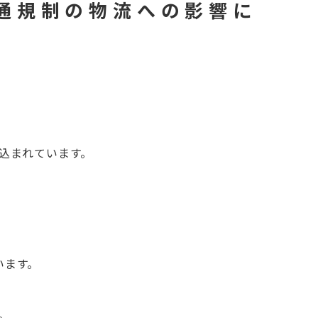
交通規制の物流への影響に
見込まれています。
います。
。