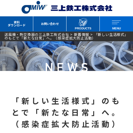
資料
お問い合わせ
ダウンロード
PRODUCTS
MENU
送風機・熱交換器の三上鉄工株式会社
>
新着情報
>
「新しい生活様式」
のもとで「新たな日常」へ。（感染症拡大防止活動）
「新しい生活様式」のも
とで「新たな日常」へ。
（感染症拡大防止活動）