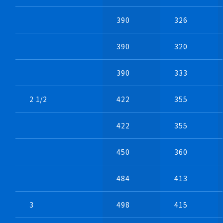
390
326
・小型量産向け製作例
・比較的量産向けとなります
390
320
390
333
2 1/2
422
355
422
355
450
360
484
413
・特注両軸モーター採用例
3
498
415
・取付スペースを最優先とした