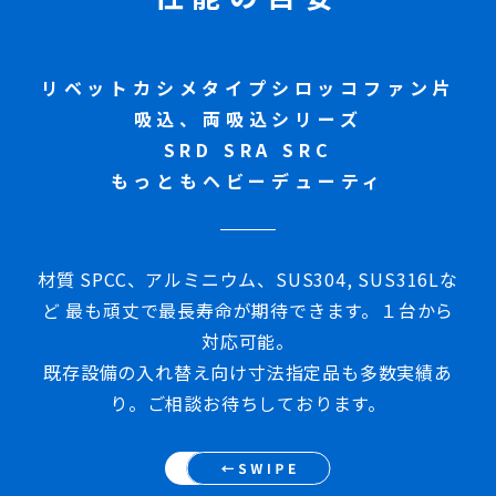
・比較的量産のもの向け
・φ127～φ400mm
・数種類は在庫から出荷可能
リベットカシメタイプシロッコファン片
吸込、両吸込シリーズ
SRD SRA SRC
もっともヘビーデューティ
材質 SPCC、アルミニウム、SUS304, SUS316Lな
ど
最も頑丈で最長寿命が期待できます。１台から
対応可能。
既存設備の入れ替え向け寸法指定品も多数実績あ
り。ご相談お待ちしております。
・プレス3P式シロッコファン羽根車
・比較的量産のもの向け
・φ130～φ310mm