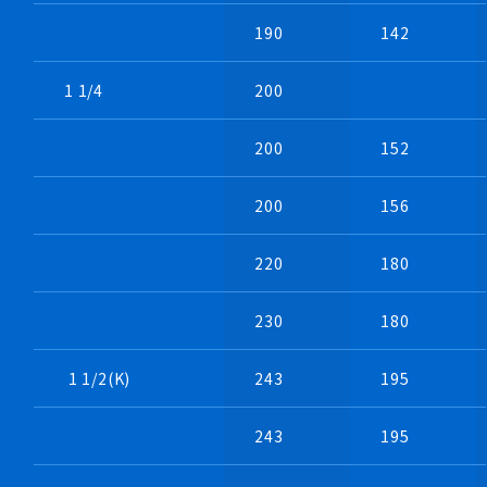
・バランス修正風景
190
142
・大型機の2面バランシング風景
1 1/4
200
200
152
200
156
220
180
230
180
1 1/2(K)
243
195
・カップリング直結式
・両側吸込式の製作例
243
195
・インバータ制御で風速調整可
・運輸装置の開発現場でも活躍