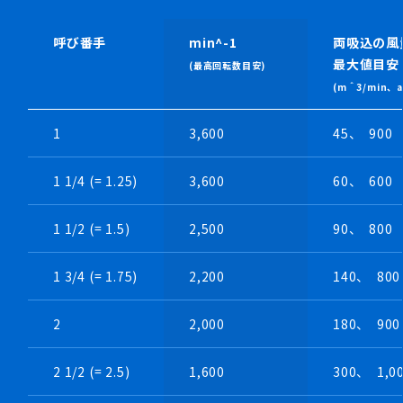
・数種類は在庫から出荷可能
呼び番手
min^-1
両吸込の風
最大値目安
(最高回転数目安)
(m＾3/min、a
1
3,600
45、 900
1 1/4 (= 1.25)
3,600
60、 600
1 1/2 (= 1.5)
2,500
90、 800
1 3/4 (= 1.75)
2,200
140、 800
・プレス1P式シロッコファン羽根車
2
2,000
180、 900
・小型機向け
・最も低コスト
・φ76mm～φ100前後
2 1/2 (= 2.5)
1,600
300、 1,0
・一括200個以上でご相談ください