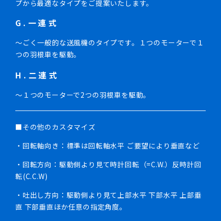
プから最適なタイプをご提案いたします。
G.一連式
～ごく一般的な送風機のタイプです。１つのモーターで１
つの羽根車を駆動。
H.二連式
～１つのモーターで2つの羽根車を駆動。
■その他のカスタマイズ
・回転軸向き：標準は回転軸水平 ご要望により垂直など
・回転方向：駆動側より見て時計回転（=C.W.）反時計回
転(C.C.W)
・吐出し方向：駆動側より見て上部水平 下部水平 上部垂
直 下部垂直ほか任意の指定角度。