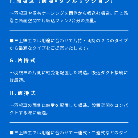
F.両吸込（両吸=ダブルサクション）
～羽根車や渦巻ケーシングを両側から吸込む構造。同じ渦
巻き断面空間で片吸込ファン2台分の風量。
■三上鉄工では用途に合わせて片持・両持の２つのタイプ
から最適なタイプをご提案いたします。
G.片持式
～羽根車の片側に軸受を配置した構造。吸込ダクト接続に
は最適。
H.両持式
～羽根車の両側に軸受を配置した構造。設置空間をコンパ
クトする際に最適。
■三上鉄工では用途に合わせて一連式・二連式などのタイ