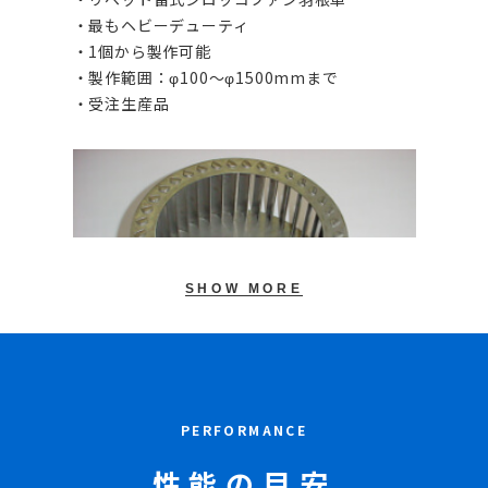
・最もヘビーデューティ
・1個から製作可能
・製作範囲：φ100～φ1500mmまで
・受注生産品
SHOW MORE
PERFORMANCE
・差込み式シロッコファン羽根車
性能の目安
・比較的ヘビーデューティー