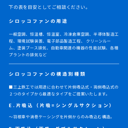
下の表を目安としてご相談ください。
シロッコファンの用途
一般空調、恒温槽、恒温室、冷凍倉庫空調、半導体製造工
程、環境試験装置、電子部品製造工程、 クリーンルー
ム、塗装ブース排気、自動車関連の機器の性能試験、各種
プラントの排気など
シロッコファンの構造別種類
■三上鉄工では用途に合わせて片側吸込式・両側吸込式の
２つのタイプから最適なタイプをご提案いたします。
E.片吸込（片吸=シングルサクション）
～羽根車や渦巻ケーシングを片側からのみ吸込む構造。