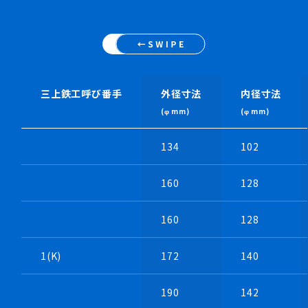
・モーター軸直結式
・ステンレス製羽根車とし乾燥装置で活躍
三上鉄工呼び番手
外径寸法
内径寸法
(φ mm)
(φ mm)
134
102
160
128
160
128
1(K)
172
140
190
142