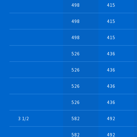
498
415
498
415
498
415
526
436
526
436
526
436
・両側吸込式の2連式の例
・小～中型機でも、多くの場合は2つのファン
526
436
をカップリング接続しますがシャフトを1本も
ので可能な場合もあります
3 1/2
582
492
582
492